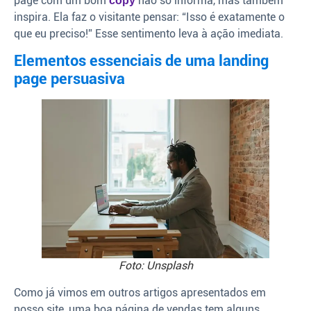
page com um bom
não só informa, mas também
copy
inspira. Ela faz o visitante pensar: “Isso é exatamente o
que eu preciso!” Esse sentimento leva à ação imediata.
Elementos essenciais de uma landing
page persuasiva
Foto: Unsplash
Como já vimos em outros artigos apresentados em
nosso site, uma boa página de vendas tem alguns