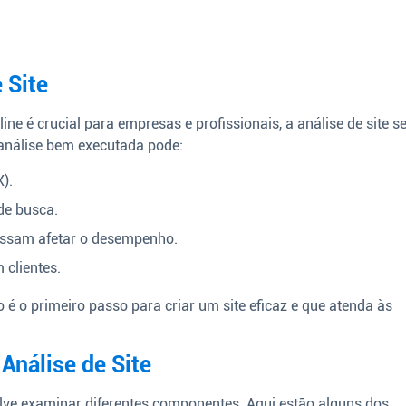
 Site
ine é crucial para empresas e profissionais, a análise de site s
análise bem executada pode:
).
de busca.
possam afetar o desempenho.
 clientes.
é o primeiro passo para criar um site eficaz e que atenda às
Análise de Site
olve examinar diferentes componentes. Aqui estão alguns dos