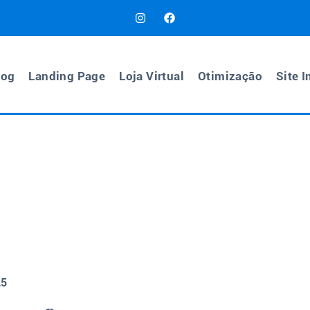
log
Landing Page
Loja Virtual
Otimização
Site I
25