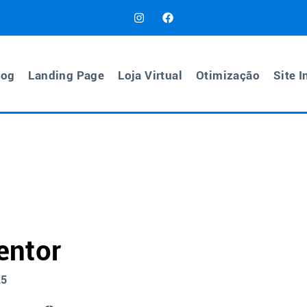
log
Landing Page
Loja Virtual
Otimização
Site I
entor
25