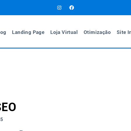
log
Landing Page
Loja Virtual
Otimização
Site I
SEO
25