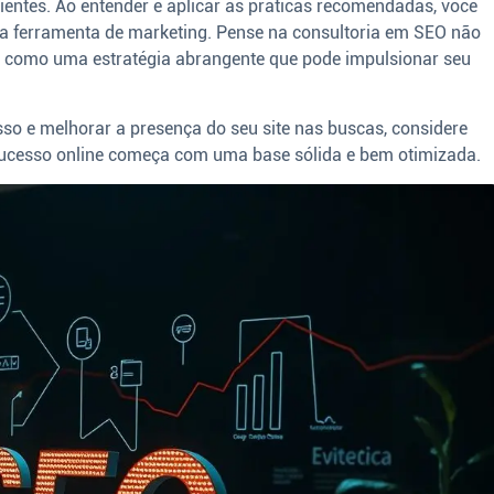
lientes. Ao entender e aplicar as práticas recomendadas, você
a ferramenta de marketing. Pense na consultoria em SEO não
 como uma estratégia abrangente que pode impulsionar seu
so e melhorar a presença do seu site nas buscas, considere
 sucesso online começa com uma base sólida e bem otimizada.