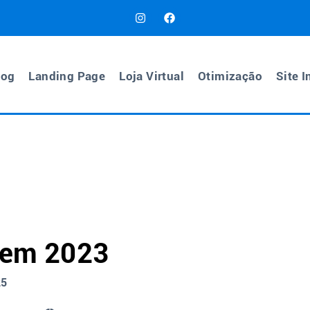
log
Landing Page
Loja Virtual
Otimização
Site I
s em 2023
25