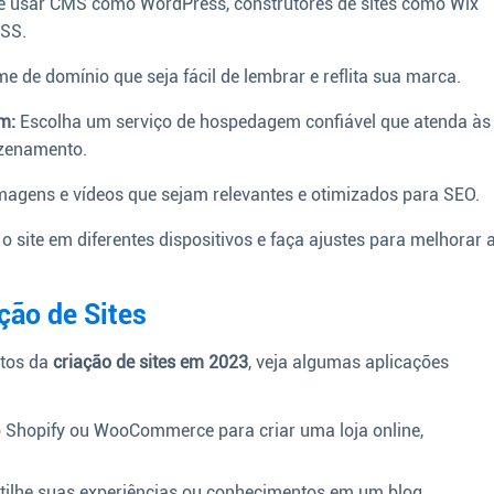
e usar CMS como WordPress, construtores de sites como Wix
CSS.
 de domínio que seja fácil de lembrar e reflita sua marca.
m:
Escolha um serviço de hospedagem confiável que atenda às
azenamento.
imagens e vídeos que sejam relevantes e otimizados para SEO.
 o site em diferentes dispositivos e faça ajustes para melhorar 
ção de Sites
tos da
criação de sites em 2023
, veja algumas aplicações
 Shopify ou WooCommerce para criar uma loja online,
ilhe suas experiências ou conhecimentos em um blog,