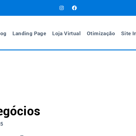
log
Landing Page
Loja Virtual
Otimização
Site I
Negócios
25