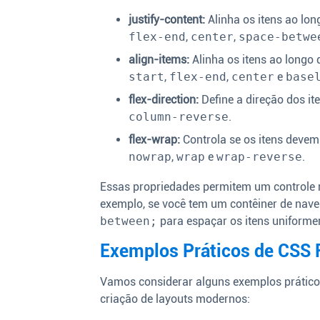
justify-content:
Alinha os itens ao lon
flex-end
,
center
,
space-betwe
align-items:
Alinha os itens ao longo 
start
,
flex-end
,
center
e
base
flex-direction:
Define a direção dos it
column-reverse
.
flex-wrap:
Controla se os itens devem
nowrap
,
wrap
e
wrap-reverse
.
Essas propriedades permitem um controle r
exemplo, se você tem um contêiner de nave
between;
para espaçar os itens uniforme
Exemplos Práticos de CSS 
Vamos considerar alguns exemplos prático
criação de layouts modernos: