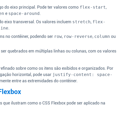
go do eixo principal. Pode ter valores como
flex-start
,
en
e
space-around
.
do eixo transversal. Os valores incluem
stretch
,
flex-
line
.
ens no contêiner, podendo ser
row
,
row-reverse
,
column
ou
 ser quebrados em múltiplas linhas ou colunas, com os valores
efinado sobre como os itens são exibidos e organizados. Por
gação horizontal, pode usar
justify-content: space-
mente entre as extremidades do contêiner.
Flexbox
s que ilustram como o CSS Flexbox pode ser aplicado na