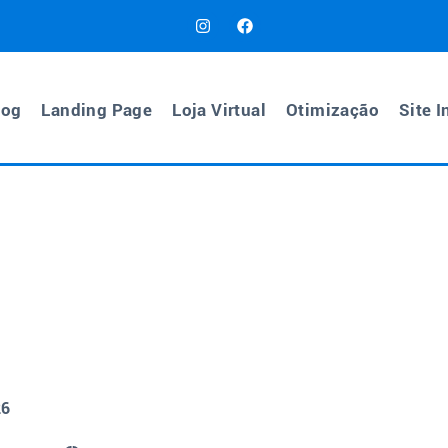
log
Landing Page
Loja Virtual
Otimização
Site I
26