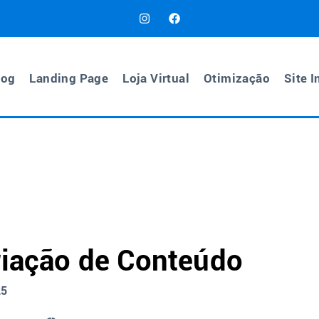
log
Landing Page
Loja Virtual
Otimização
Site I
riação de Conteúdo
25