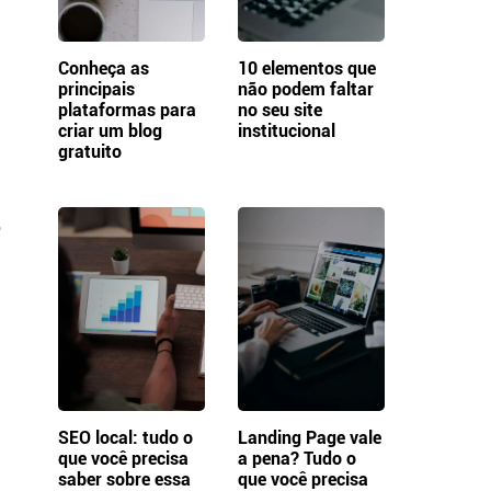
Conheça as
10 elementos que
principais
não podem faltar
plataformas para
no seu site
criar um blog
institucional
gratuito
o
SEO local: tudo o
Landing Page vale
que você precisa
a pena? Tudo o
saber sobre essa
que você precisa