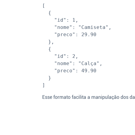
[

  {

    "id": 1,

    "nome": "Camiseta",

    "preco": 29.90

  },

  {

    "id": 2,

    "nome": "Calça",

    "preco": 49.90

  }

Esse formato facilita a manipulação dos da