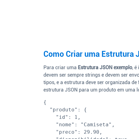
Como Criar uma Estrutura
Para criar uma
Estrutura JSON exemplo
, é
devem ser sempre strings e devem ser envo
tipos, e a estrutura deve ser organizada d
estrutura JSON para um produto em uma loj
{

  "produto": {

    "id": 1,

    "nome": "Camiseta",

    "preco": 29.90,
