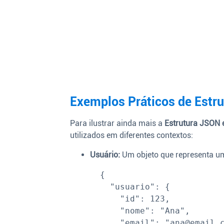
Exemplos Práticos de Estr
Para ilustrar ainda mais a
Estrutura JSON
utilizados em diferentes contextos:
Usuário:
Um objeto que representa u
  {

    "usuario": {

      "id": 123,

      "nome": "Ana",

      "email": "
ana@email.