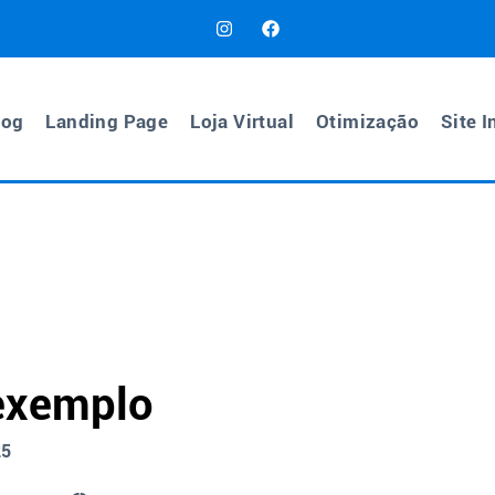
log
Landing Page
Loja Virtual
Otimização
Site I
exemplo
25