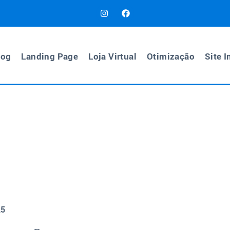
log
Landing Page
Loja Virtual
Otimização
Site I
25