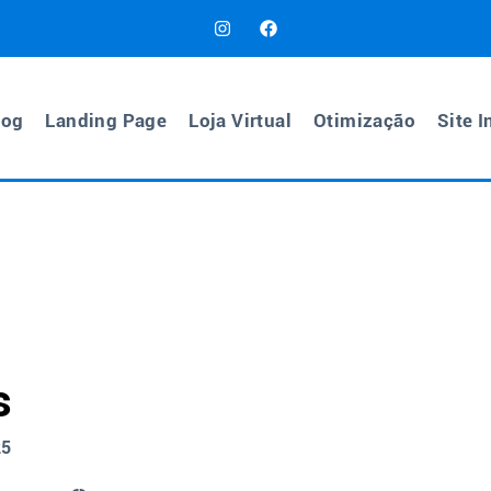
log
Landing Page
Loja Virtual
Otimização
Site I
s
25