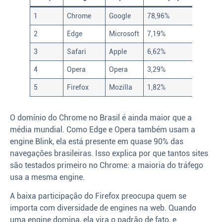
1
Chrome
Google
78,96%
2
Edge
Microsoft
7,19%
3
Safari
Apple
6,62%
4
Opera
Opera
3,29%
5
Firefox
Mozilla
1,82%
O domínio do Chrome no Brasil é ainda maior que a
média mundial. Como Edge e Opera também usam a
engine Blink, ela está presente em quase 90% das
navegações brasileiras. Isso explica por que tantos sites
são testados primeiro no Chrome: a maioria do tráfego
usa a mesma engine.
A baixa participação do Firefox preocupa quem se
importa com diversidade de engines na web. Quando
uma engine domina, ela vira o padrão de fato, e