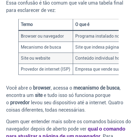
Essa confusão é tão comum que vale uma tabela final
para esclarecer de vez:
Termo
O que é
Browser ou navegador
Programa instalado no seu apa
Mecanismo de busca
Site que indexa páginas e resp
Site ou website
Conteúdo individual hospedado 
Provedor de internet (ISP)
Empresa que vende sua conexã
Você abre o
browser
, acessa o
mecanismo de busca
,
encontra um
site
e tudo isso só funciona porque
o
provedor
levou seu dispositivo até a internet. Quatro
coisas diferentes, todas necessárias.
Quem quer entender mais sobre os comandos básicos do
navegador depois de aberto pode ver
qual o comando
. Para
para atualizar a página de um navegador