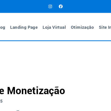
log
Landing Page
Loja Virtual
Otimização
Site I
e Monetização
25