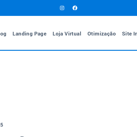
log
Landing Page
Loja Virtual
Otimização
Site I
25