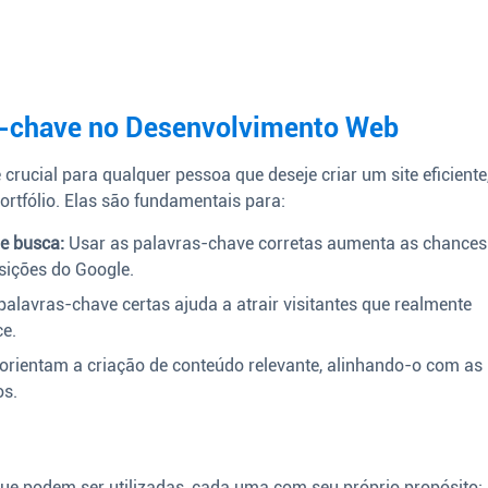
s-chave no Desenvolvimento Web
rucial para qualquer pessoa que deseje criar um site eficiente
ortfólio. Elas são fundamentais para:
de busca:
Usar as palavras-chave corretas aumenta as chances
osições do Google.
palavras-chave certas ajuda a atrair visitantes que realmente
ce.
orientam a criação de conteúdo relevante, alinhando-o com as
os.
ue podem ser utilizadas, cada uma com seu próprio propósito: