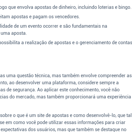
ogo que envolva apostas de dinheiro, incluindo loterias e bingo.
itam apostas e pagam os vencedores.
lidade de um evento ocorrer e são fundamentais na
e uma aposta.
ossibilita a realização de apostas e o gerenciamento de conta
enas uma questão técnica, mas também envolve compreender as
anto, ao desenvolver uma plataforma, considere sempre a
cas de segurança. Ao aplicar este conhecimento, você não
ências do mercado, mas também proporcionará uma experiência
obre o que é um site de apostas e como desenvolvê-lo, que tal
e em como você pode utilizar essas informações para criar
expectativas dos usuários, mas que também se destaque no