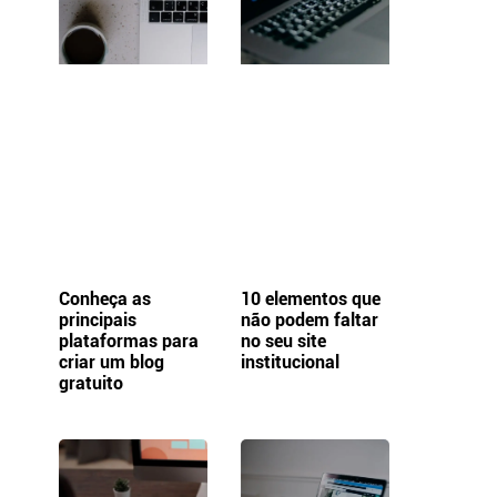
Conheça as
10 elementos que
principais
não podem faltar
plataformas para
no seu site
criar um blog
institucional
gratuito