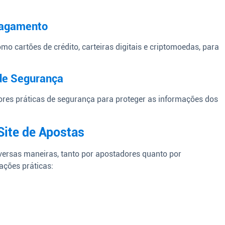
Pagamento
o cartões de crédito, carteiras digitais e criptomoedas, para
de Segurança
hores práticas de segurança para proteger as informações dos
Site de Apostas
iversas maneiras, tanto por apostadores quanto por
ações práticas: