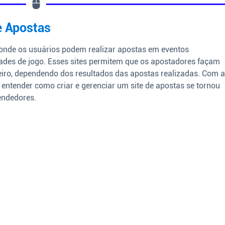
de Apostas
 onde os usuários podem realizar apostas em eventos
idades de jogo. Esses sites permitem que os apostadores façam
iro, dependendo dos resultados das apostas realizadas. Com 
 entender como criar e gerenciar um site de apostas se tornou
endedores.