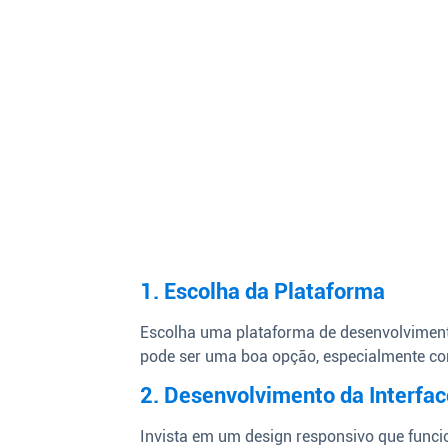
1. Escolha da Plataforma
Escolha uma plataforma de desenvolviment
pode ser uma boa opção, especialmente com
2. Desenvolvimento da Interfac
Invista em um design responsivo que funci