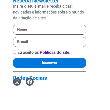
Receba Newsletter
Insira o seu e-mail e receba dicas,
novidades e informações sobre o mundo
da criação de sites.
Eu aceito as
.
Políticas do site
Inscrever
Redes Sociais