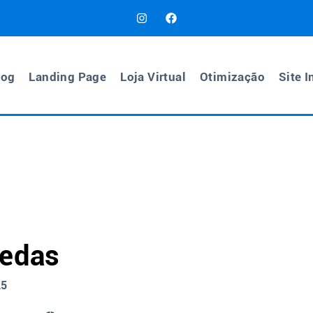
log
Landing Page
Loja Virtual
Otimização
Site I
oedas
25