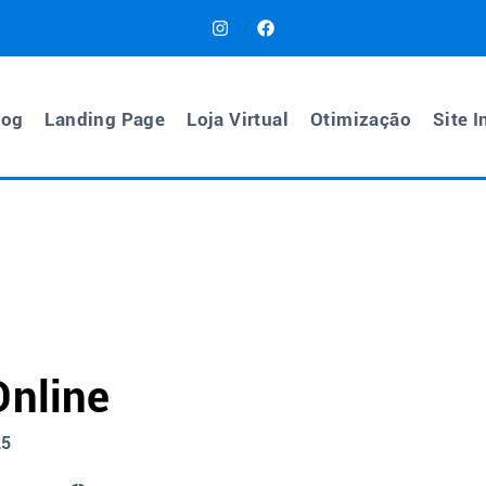
log
Landing Page
Loja Virtual
Otimização
Site I
Online
25