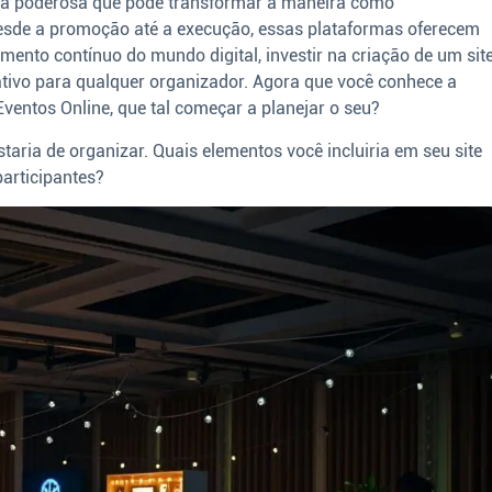
ta poderosa que pode transformar a maneira como
esde a promoção até a execução, essas plataformas oferecem
imento contínuo do mundo digital, investir na criação de um sit
cativo para qualquer organizador. Agora que você conhece a
Eventos Online, que tal começar a planejar o seu?
ria de organizar. Quais elementos você incluiria em seu site
participantes?