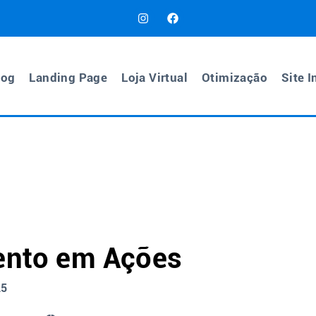
log
Landing Page
Loja Virtual
Otimização
Site I
mento em Ações
25