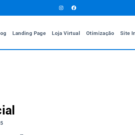
log
Landing Page
Loja Virtual
Otimização
Site I
ial
25