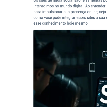
Os sites de mídia social são ferramenta
interagimos no mundo digital. Ao entender 
para impulsionar sua presença online, seja
como você pode integrar esses sites à sua 
esse conhecimento hoje mesmo!