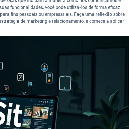
s poderosas que moldam a maneira como nos comunicamos e
suas funcionalidades, você pode utilizá-los de forma eficaz
 para fins pessoais ou empresariais. Faça uma reflexão sobre
estratégia de marketing e relacionamento, e comece a aplicar