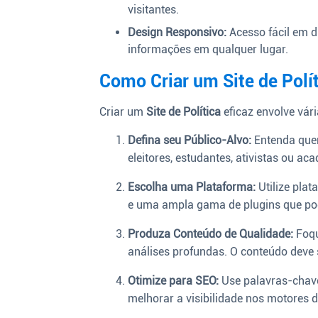
visitantes.
Design Responsivo:
Acesso fácil em d
informações em qualquer lugar.
Como Criar um Site de Polít
Criar um
Site de Política
eficaz envolve vár
Defina seu Público-Alvo:
Entenda quem
eleitores, estudantes, ativistas ou ac
Escolha uma Plataforma:
Utilize pla
e uma ampla gama de plugins que pod
Produza Conteúdo de Qualidade:
Foqu
análises profundas. O conteúdo deve s
Otimize para SEO:
Use palavras-chave 
melhorar a visibilidade nos motores 