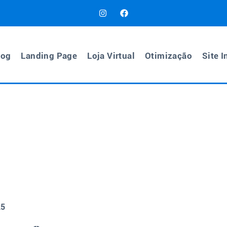
log
Landing Page
Loja Virtual
Otimização
Site I
25