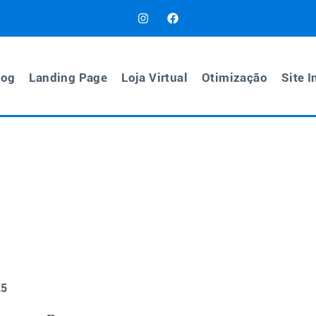
log
Landing Page
Loja Virtual
Otimização
Site I
25