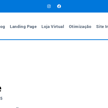
log
Landing Page
Loja Virtual
Otimização
Site I
e
25