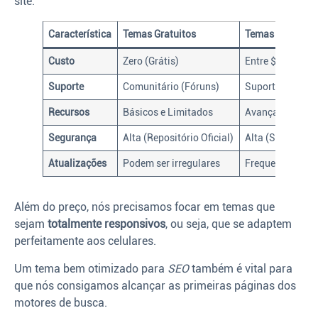
site:
Característica
Temas Gratuitos
Temas Premium
Custo
Zero (Grátis)
Entre $30 e $10
Suporte
Comunitário (Fóruns)
Suporte Direto 
Recursos
Básicos e Limitados
Avançados e Cu
Segurança
Alta (Repositório Oficial)
Alta (Se comprad
Atualizações
Podem ser irregulares
Frequentes e Ga
Além do preço, nós precisamos focar em temas que
sejam
totalmente responsivos
, ou seja, que se adaptem
perfeitamente aos celulares.
Um tema bem otimizado para
SEO
também é vital para
que nós consigamos alcançar as primeiras páginas dos
motores de busca.