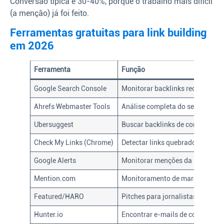
Conversão típica é 30-40%, porque o trabalho mais difícil
(a menção) já foi feito.
Ferramentas gratuitas para link building
em 2026
Ferramenta
Função
Google Search Console
Monitorar backlinks recebidos
Ahrefs Webmaster Tools
Análise completa do seu site
Ubersuggest
Buscar backlinks de concorrente
Check My Links (Chrome)
Detectar links quebrados em pá
Google Alerts
Monitorar menções da marca
Mention.com
Monitoramento de marca
Featured/HARO
Pitches para jornalistas
Hunter.io
Encontrar e-mails de contato