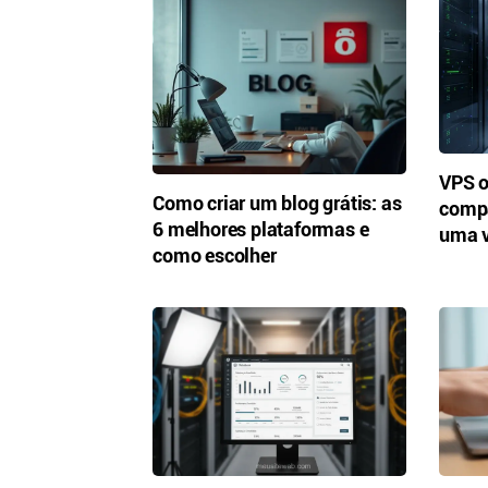
VPS 
Como criar um blog grátis: as
compa
6 melhores plataformas e
uma v
como escolher