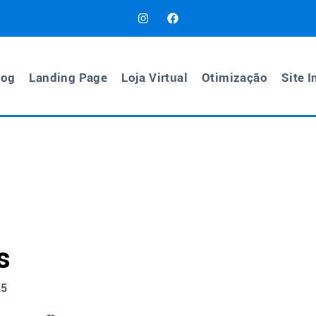
log
Landing Page
Loja Virtual
Otimização
Site I
s
25