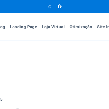
log
Landing Page
Loja Virtual
Otimização
Site I
25