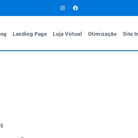
log
Landing Page
Loja Virtual
Otimização
Site I
25