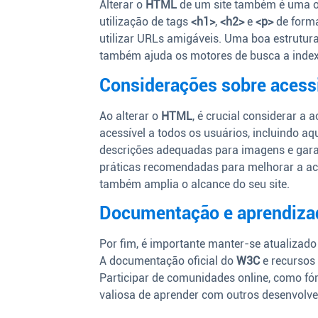
Alterar o
HTML
de um site também é uma op
utilização de tags
<h1>
,
<h2>
e
<p>
de forma
utilizar URLs amigáveis. Uma boa estrutur
também ajuda os motores de busca a index
Considerações sobre acessi
Ao alterar o
HTML
, é crucial considerar a a
acessível a todos os usuários, incluindo aq
descrições adequadas para imagens e garan
práticas recomendadas para melhorar a aces
também amplia o alcance do seu site.
Documentação e aprendiza
Por fim, é importante manter-se atualizad
A documentação oficial do
W3C
e recursos
Participar de comunidades online, como f
valiosa de aprender com outros desenvolve