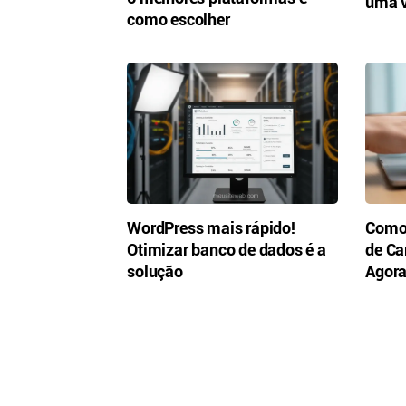
uma v
como escolher
WordPress mais rápido!
Como 
Otimizar banco de dados é a
de Ca
solução
Agora