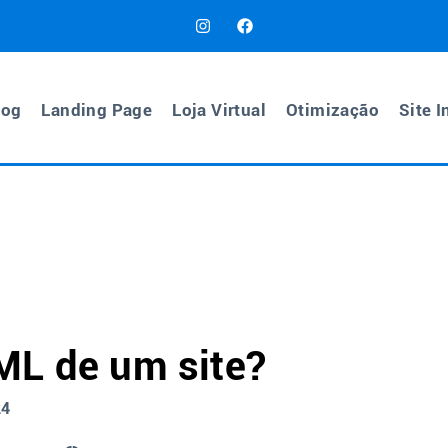
log
Landing Page
Loja Virtual
Otimização
Site I
ML de um site?
24